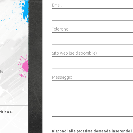
Email
Telefono
Sito web (se disponibile)
le
Messaggio
r
izio & C.
Rispondi alla prossima domanda inserendo il 