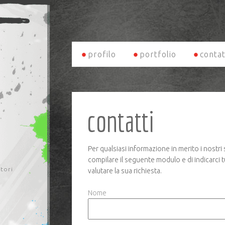
profilo
portfolio
contat
contatti
Per qualsiasi informazione in merito i nostri 
compilare il seguente modulo e di indicarci tu
itori
valutare la sua richiesta.
Nome