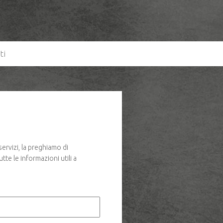
ti
servizi, la preghiamo di
tte le informazioni utili a