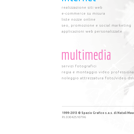
realizzazione siti web
e-commerce su misura
liste nozze online
seo, promozione e social marketing
applicazioni web personalizzate
multimedia
servizi fotografici
regia e montaggio video professiona
noleggio attrezzatura foto/video dsl
1999-2013 © Spazio Grafico s.a.s. di Natali Maur
P.I. 03042510796