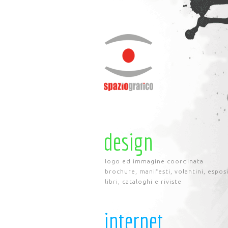
design
logo ed immagine coordinata
brochure, manifesti, volantini, espos
libri, cataloghi e riviste
internet